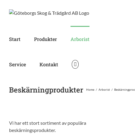
Skip
to
content
Start
Produkter
Arborist
Service
Kontakt
Beskärningprodukter
Home
/
Arborist
/
Beskärningpro
Vi har ett stort sortiment av populära
beskärningsprodukter.