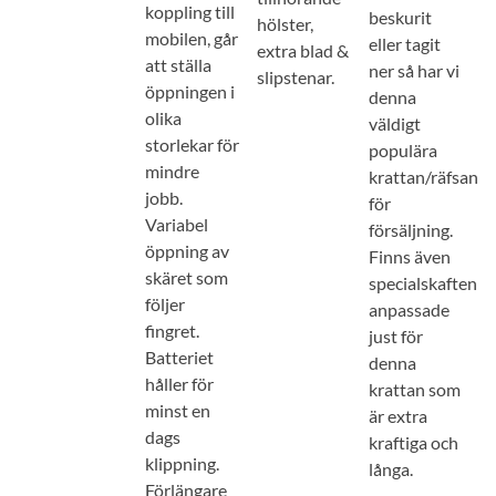
koppling till
beskurit
hölster,
mobilen, går
eller tagit
extra blad &
att ställa
ner så har vi
slipstenar.
öppningen i
denna
olika
väldigt
storlekar för
populära
mindre
krattan/räfsan
jobb.
för
Variabel
försäljning.
öppning av
Finns även
skäret som
specialskaften
följer
anpassade
fingret.
just för
Batteriet
denna
håller för
krattan som
minst en
är extra
dags
kraftiga och
klippning.
långa.
Förlängare