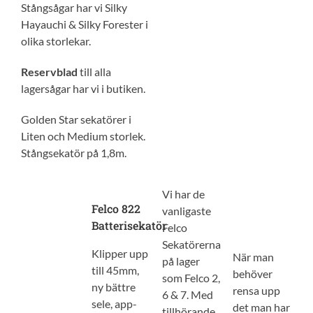
Stångsågar har vi Silky
Hayauchi & Silky Forester i
olika storlekar.
Reservblad
till alla
lagersågar har vi i butiken.
Golden Star sekatörer i
Liten och Medium storlek.
Stångsekatör på 1,8m.
Vi har de
Felco 822
vanligaste
Batterisekatör
Felco
Sekatörerna
Klipper upp
När man
på lager
till 45mm,
behöver
som Felco 2,
ny bättre
rensa upp
6 & 7. Med
sele, app-
det man har
tillhörande