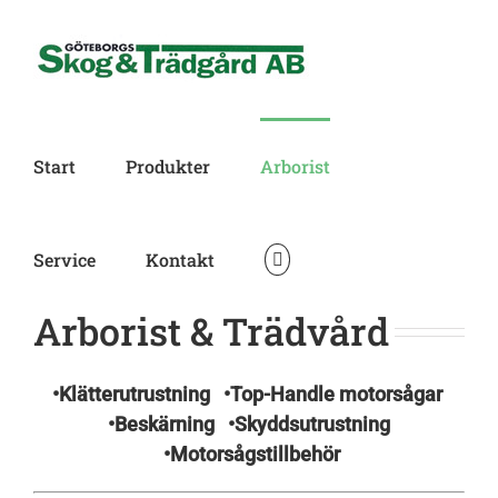
Skip
to
content
Start
Produkter
Arborist
Service
Kontakt
Arborist & Trädvård
•Klätterutrustning
•Top-Handle motorsågar
•Beskärning
•Skyddsutrustning
•Motorsågstillbehör