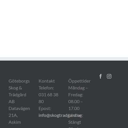
Göteborgs
Kontakt
Öppettider
Skog &
Telefon:
Måndag –
Trädgård
031 68 38
Fredag:
AB
80
08.00 –
Datavägen
Epost:
17.00
21A,
info@skogtradgard.se
Lördag:
Askim
Stängt