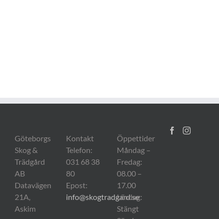
Göteborgs
Kontakt
Öppettider
Skog &
Telefon:
Måndag –
Trädgård
031 68 38
Fredag:
AB
80
08.00 –
Datavägen
Epost:
17.00
21A,
info@skogtradgard.se
Lördag:
Askim
Stängt