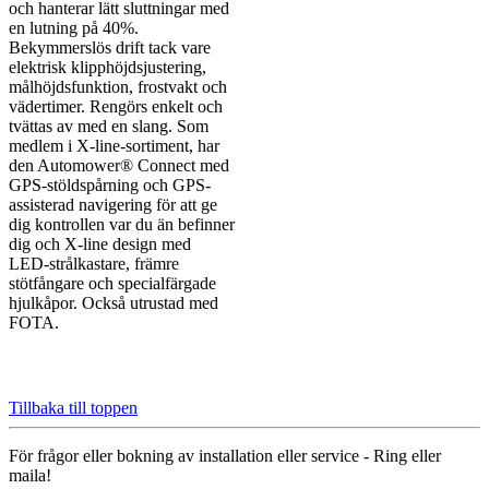
och hanterar lätt sluttningar med
en lutning på 40%.
Bekymmerslös drift tack vare
elektrisk klipphöjdsjustering,
målhöjdsfunktion, frostvakt och
vädertimer. Rengörs enkelt och
tvättas av med en slang. Som
medlem i X-line-sortiment, har
den Automower® Connect med
GPS-stöldspårning och GPS-
assisterad navigering för att ge
dig kontrollen var du än befinner
dig och X-line design med
LED-strålkastare, främre
stötfångare och specialfärgade
hjulkåpor. Också utrustad med
FOTA.
Tillbaka till toppen
För frågor eller bokning av installation eller service - Ring eller
maila!