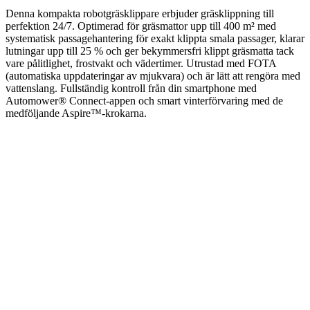
Denna kompakta robotgräsklippare erbjuder gräsklippning till
perfektion 24/7. Optimerad för gräsmattor upp till 400 m² med
systematisk passagehantering för exakt klippta smala passager, klarar
lutningar upp till 25 % och ger bekymmersfri klippt gräsmatta tack
vare pålitlighet, frostvakt och vädertimer. Utrustad med FOTA
(automatiska uppdateringar av mjukvara) och är lätt att rengöra med
vattenslang. Fullständig kontroll från din smartphone med
Automower® Connect-appen och smart vinterförvaring med de
medföljande Aspire™-krokarna.