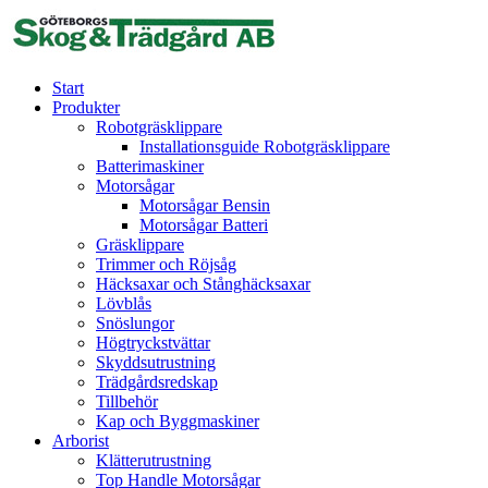
Skip
to
content
Start
Produkter
Robotgräsklippare
Installationsguide Robotgräsklippare
Batterimaskiner
Motorsågar
Motorsågar Bensin
Motorsågar Batteri
Gräsklippare
Trimmer och Röjsåg
Häcksaxar och Stånghäcksaxar
Lövblås
Snöslungor
Högtryckstvättar
Skyddsutrustning
Trädgårdsredskap
Tillbehör
Kap och Byggmaskiner
Arborist
Klätterutrustning
Top Handle Motorsågar