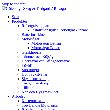
Skip to content
Start
Produkter
Robotgräsklippare
Installationsguide Robotgräsklippare
Batterimaskiner
Motorsågar
Motorsågar Bensin
Motorsågar Batteri
Gräsklippare
Trimmer och Röjsåg
Häcksaxar och Stånghäcksaxar
Lövblås
Snöslungor
Högtryckstvättar
Skyddsutrustning
Trädgårdsredskap
Tillbehör
Kap och Byggmaskiner
Arborist
Klätterutrustning
Top Handle Motorsågar
Beskärningprodukter