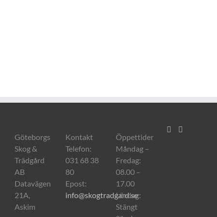
Göteborgs
Kontakt
Öppettider
Skog &
Telefon:
Måndag –
Trädgård
031 68 38
Fredag:
AB
80
08.00 –
Datavägen
Epost:
17.00
21A,
info@skogtradgard.se
Lördag:
Askim
Stängt