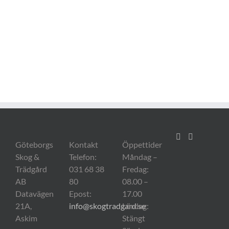
Göteborgs
Kontakt
Öppettider
Skog &
Telefon:
Måndag –
Trädgård
031 68 38
Fredag:
AB
80
08.00 –
Datavägen
Epost:
17.00
21A,
info@skogtradgard.se
Lördag:
Askim
Stängt