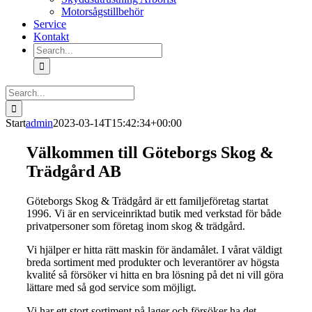
Motorsågstillbehör
Service
Kontakt
Search
for:
Search
for:
Start
admin
2023-03-14T15:42:34+00:00
Välkommen till Göteborgs Skog &
Trädgård AB
Göteborgs Skog & Trädgård är ett familjeföretag startat
1996. Vi är en serviceinriktad butik med verkstad för både
privatpersoner som företag inom skog & trädgård.
Vi hjälper er hitta rätt maskin för ändamålet. I vårat väldigt
breda sortiment med produkter och leverantörer av högsta
kvalité så försöker vi hitta en bra lösning på det ni vill göra
lättare med så god service som möjligt.
Vi har ett stort sortiment på lager och försöker ha det