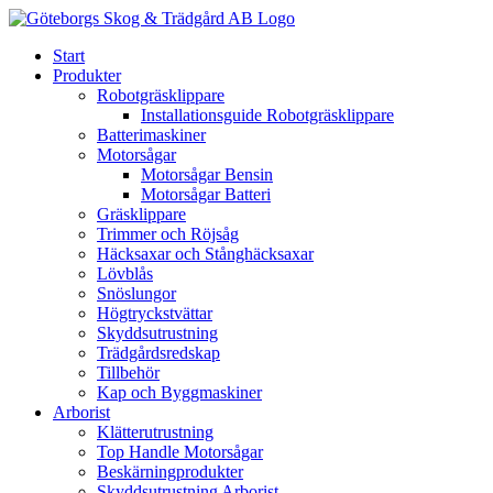
Skip
to
Start
content
Produkter
Robotgräsklippare
Installationsguide Robotgräsklippare
Batterimaskiner
Motorsågar
Motorsågar Bensin
Motorsågar Batteri
Gräsklippare
Trimmer och Röjsåg
Häcksaxar och Stånghäcksaxar
Lövblås
Snöslungor
Högtryckstvättar
Skyddsutrustning
Trädgårdsredskap
Tillbehör
Kap och Byggmaskiner
Arborist
Klätterutrustning
Top Handle Motorsågar
Beskärningprodukter
Skyddsutrustning Arborist