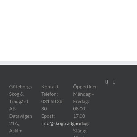
Göteborgs
Kontakt
Öppettider
Skog &
Telefon:
Måndag –
Trädgård
031 68 38
Fredag:
AB
80
08.00 –
Datavägen
Epost:
17.00
21A,
info@skogtradgard.se
Lördag:
Askim
Stängt