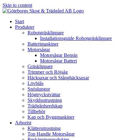
Skip to content
Start
Produkter
Robotgräsklippare
Installationsguide Robotgräsklippare
Batterimaskiner
Motorsågar
Motorsågar Bensin
Motorsågar Batteri
Gräsklippare
Trimmer och Röjsåg
Häcksaxar och Stånghäcksaxar
Lövblås
Snöslungor
Högtryckstvättar
Skyddsutrustning
Trädgårdsredskap
Tillbehör
Kap och Byggmaskiner
Arborist
Klätterutrustning
Top Handle Motorsågar
Beskärningprodukter